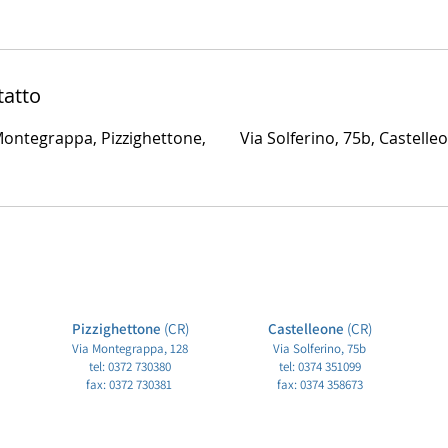
tatto
 Montegrappa, Pizzighettone,
Via Solferino, 75b, Castelleo
Pizzi
ghettone
(CR)
Castelleone
(CR)
Via Mon
tegrappa, 128
Via Solferino, 75b
tel: 0372 730380
tel: 0374 351099
fax: 0372 730381
fax: 0374 358673