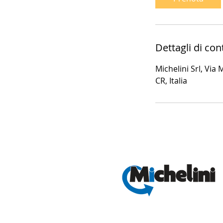
n
u
t
i
Dettagli di con
Michelini Srl, Via
CR, Italia