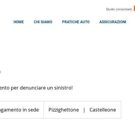
Studio consorziato
HOME
CHI SIAMO
PRATICHE AUTO
ASSICURAZIONI
o
nto per denunciare un sinistro!
ento
agamento in sede
Pizzighettone
|
Castelleone