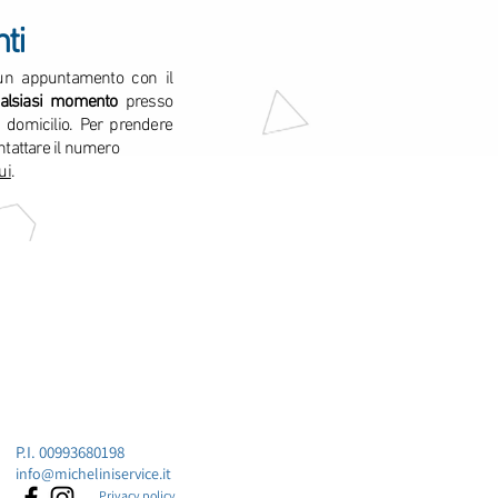
ti
 un appuntamento con il
alsiasi momento
presso
a domicilio. Per prendere
tattare il numero
ui
.
P.I. 00993680198
info@micheliniservice.it
Privacy policy