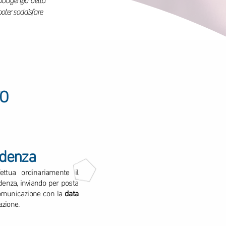
subagenzia della
oter soddisfare
TO
adenza
ettua ordinariamente il
adenza, inviando per posta
comunicazione con la
data
azione.