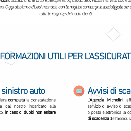
rvice
si occupa anche di consulenze e servizi assicurativi. Nasce nel 1983 come 
oni. Oggi abbiamo diversi mandati, con le migliori compagnie specializzate per p
tutte le esigenze dei nostri clienti.
NFORMAZIONI UTILI PER L'ASSICURA
 sinistro auto
Avvisi di sc
iera
completa
la constatazione
L'
Agenzia Michelini
eff
ta dal nostro incaricato alla
servizio di avviso di sc
to.
In caso di dubbi non esitare
o posta elettronica la 
di scadenza
dell'assicur