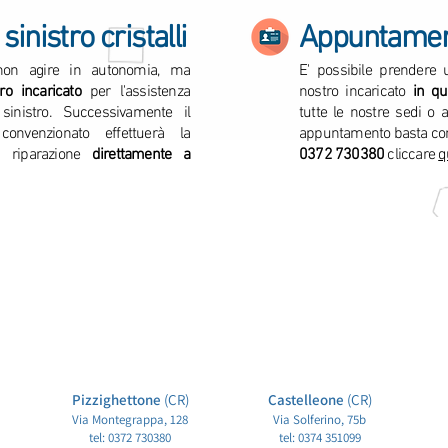
 sinistro cristalli
Appuntamen
 non agire in autonomia, ma
E' possibile prendere
ro incaricato
per l'assistenza
nostro incaricato
in qu
 sinistro. Successivamente il
tutte le nostre sedi o 
convenzionato effettuerà la
appuntamento basta con
a riparazione
direttamente a
0372 730380
cliccare
q
Pizzi
ghettone
(CR)
Castelleone
(CR)
Via Mon
tegrappa, 128
Via Solferino, 75b
tel: 0372 730380
tel: 0374 351099