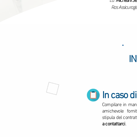
La
Michelini Se
Ras Assicurazi
I
In caso di
Compilare in man
amichevole forni
stipula del contrat
a contattarci
.