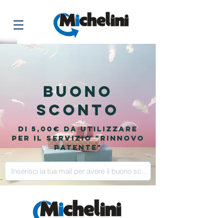
BUONO
SCONTO
di 5,00€ da utilizzare
per il servizio "Rinnovo
patente"